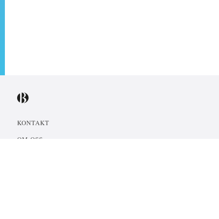
KONTAKT
OM OSS
KÄRNVÄRDEN
HISTORIA
ÄGARNA
STYRELSE & VD